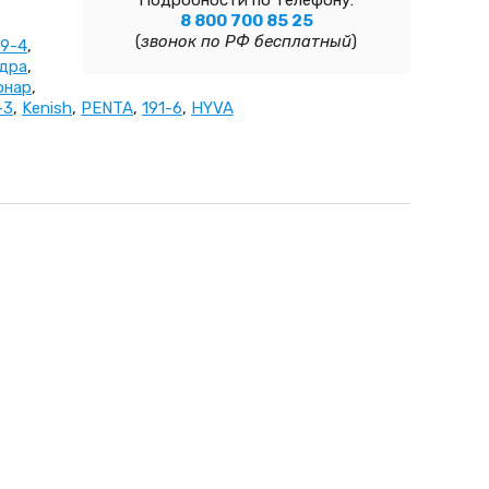
Подробности по телефону:
8 800 700 85 25
(
звонок по РФ бесплатный
)
49-4
,
дра
,
онар
,
-3
,
Kenish
,
PENTA
,
191-6
,
HYVA