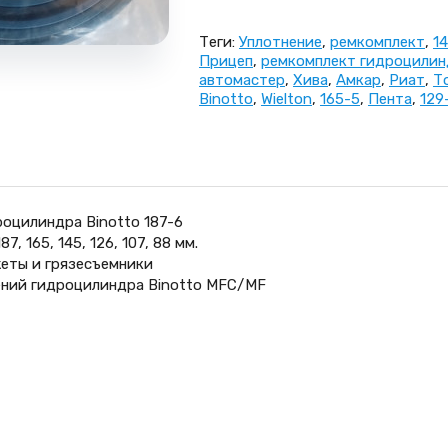
Теги:
Уплотнение
,
ремкомплект
,
1
Прицеп
,
ремкомплект гидроцилин
автомастер
,
Хива
,
Амкар
,
Риат
,
Т
Binotto
,
Wielton
,
165-5
,
Пента
,
129
оцилиндра Binotto 187-6
, 165, 145, 126, 107, 88 мм.
еты и грязесъемники
ений гидроцилиндра Binotto MFC/MF