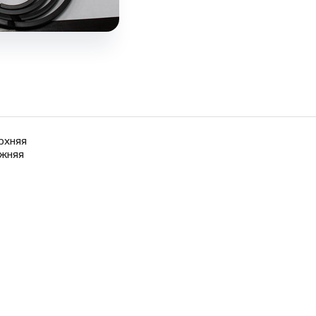
рхняя
жняя