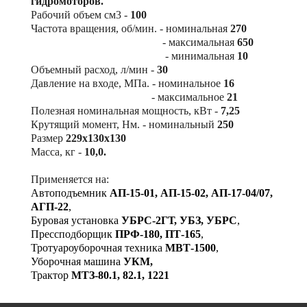
гидромоторов.
Рабочий объем см3 -
100
Частота вращения, об/мин. - номинальная
270
- максимальная
650
- минимальная
10
Объемный расход, л/мин -
30
Давление на входе, МПа. - номинальное
16
- максимальное
21
Полезная номинальная мощность, кВт -
7,25
Крутящий момент, Нм. - номинальный
250
Размер
229х130х130
Масса, кг -
10,0.
Применяется на:
Автоподъемник
АП-15-01, АП-15-02, АП-17-04/07,
АГП-22
,
Буровая установка
УБРС-2ГТ, УБЗ, УБРС
,
Прессподборщик
ПРФ-180, ПТ-165
,
Тротуароуборочная техника
МВТ-1500
,
Уборочная машина
УКМ,
Трактор
МТЗ-80.1, 82.1, 1221