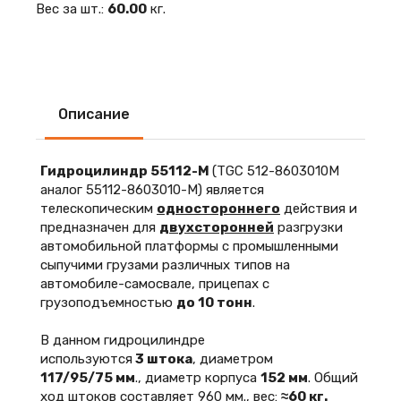
Вес за шт.:
60.00
кг.
Описание
Гидроцилиндр 55112-М
(TGC 512-8603010М
аналог 55112-8603010-М) является
телескопическим
одностороннего
действия и
предназначен для
двухсторонней
разгрузки
автомобильной платформы с промышленными
сыпучими грузами различных типов на
автомобиле-самосвале, прицепах с
грузоподъемностью
до 10 тонн
.
В данном гидроцилиндре
используются
3 штока
, диаметром
117/95/75 мм
., диаметр корпуса
152 мм
. Общий
ход штоков составляет 960 мм., вес:
≈60 кг.