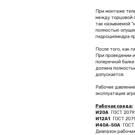
При монтаже тел
между торцовой п
так называемой “
полностью опущен
гидроцилиндра пр
После того, как 
При проведении и
поперечной балке
должна полностью
допускается.
Рабочее давлени
эксплуатация агре
Рабочая среда:
И20А
ГОСТ 2079
И12А1
ГОСТ 2079
И40А-50А
ГОСТ 
Диапазон рабочих