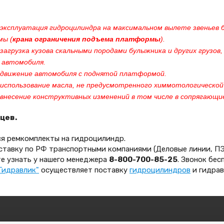
эксплуатация гидроцилиндра на максимальном вылете звеньев б
мы (
крана ограничения подъема платформы
).
загрузка кузова скальными породами булыжника и других грузо
 автомобиля.
 движение автомобиля с поднятой платформой.
 использование масла, не предусмотренного химмотологической
внесение конструктивных изменений в том числе в сопрягающие
цев.
ся ремкомплекты на гидроцилиндр.
тавку по РФ транспортными компаниями (Деловые линии, ПЭК
е узнать у нашего менеджера
8-800-700-85-25
. Звонок бес
Гидравлик"
осуществляет поставку
гидроцилиндров
и гидрав