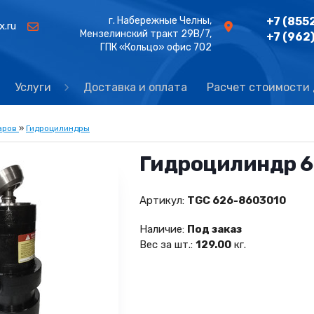
г. Набережные Челны,
+7 (855
x.ru
Мензелинский тракт 29В/7,
+7 (962
ГПК «Кольцо» офис 702
Услуги
Доставка и оплата
Расчет стоимости
аров
»
Гидроцилиндры
Гидроцилиндр 6
Артикул:
TGC 626-8603010
Наличие:
Под заказ
Вес за шт.:
129.00
кг.