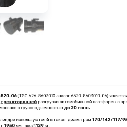
6520-06
(TGC 626-8603010 аналог 6520-8603010-06) являет
я
трехсторонней
разгрузки автомобильной платформы с пр
амосвале с грузоподъемностью
до 20 тонн.
илиндре используются
6
штоков, диаметром
170/142/117/9
ет
1950
мм., вес
: ≈129
кг.