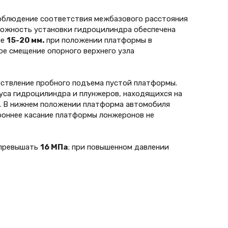
облюдение соответствия межбазового расстояния
можность установки гидроцилиндра обеспечена
не
15-20 мм.
при положении платформы в
е смещение опорного верхнего узла
ествление пробного подъема пустой платформы.
са гидроцилиндра и плунжеров, находящихся на
. В нижнем положении платформа автомобиля
роннее касание платформы лонжеронов не
 превышать
16 МПа
; при повышенном давлении