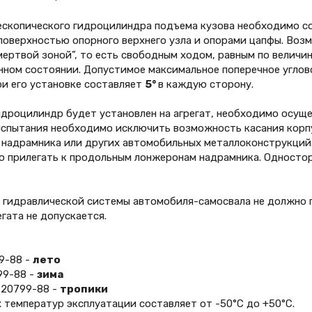
ескопического гидроцилиндра подъема кузова необходимо с
оверхностью опорного верхнего узла и опорами цапфы. Воз
мертвой зоной”, то есть свободным ходом, равным по величи
ном состоянии. Допустимое максимальное поперечное углово
и его установке составляет
5°
в каждую сторону.
гидроцилиндр будет установлен на агрегат, необходимо осущ
спытания необходимо исключить возможность касания корпу
 надрамника или других автомобильных металлоконструкций
 прилегать к продольным лонжеронам надрамника. Односто
е гидравлической системы автомобиля-самосвала не должно
гата не допускается.
9-88 -
лето
9-88 -
зима
20799-88 -
тропики
 температур эксплуатации составляет от -50°С до +50°С.