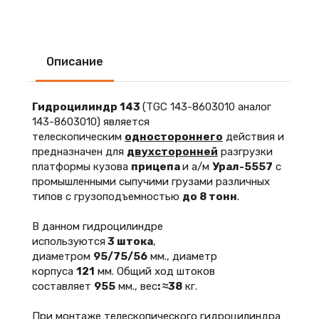
Описание
Гидроцилиндр 143
(TGC 143-8603010 аналог
143-8603010) является
телескопическим
одностороннего
действия и
предназначен для
двухсторонней
разгрузки
платформы кузова
прицепа
и а/м
Урал-5557
с
промышленными сыпучими грузами различных
типов с грузоподъемностью
до 8 тонн
.
В данном гидроцилиндре
используются
3 штока
,
диаметром
95/75/56
мм., диаметр
корпуса
121
мм. Общий ход штоков
составляет
955
мм., вес
: ≈38
кг.
При монтаже телескопического гидроцилиндра