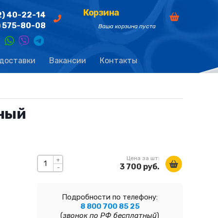
Корзина
2) 40-22-14
) 575-80-08
Ваша корзина пуста
 доставки
Вакансии
Контакты
нный
Цена за шт:
+
3 700 руб.
-
Подробности по телефону:
8 800 700 85 25
(
звонок по РФ бесплатный
)