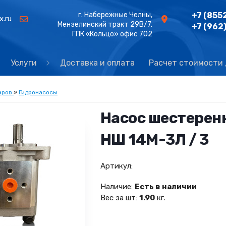
г. Набережные Челны,
+7 (855
x.ru
Мензелинский тракт 29В/7,
+7 (962
ГПК «Кольцо» офис 702
Услуги
Доставка и оплата
Расчет стоимости
аров
»
Гидронасосы
Насос шестере
НШ 14М-3Л / 3
Артикул:
Наличие:
Есть в наличии
Вес за шт:
1.90
кг.