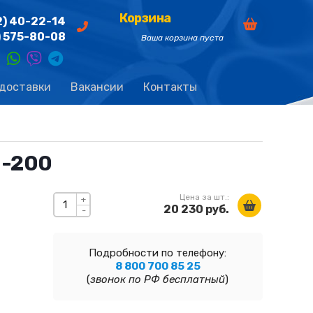
Корзина
2) 40-22-14
) 575-80-08
Ваша корзина пуста
 доставки
Вакансии
Контакты
П-200
Цена за шт.:
+
20 230 руб.
-
Подробности по телефону:
8 800 700 85 25
(
звонок по РФ бесплатный
)