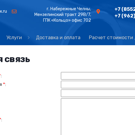
г. Набережные Челны,
+7 (855
x.ru
Мензелинский тракт 29В/7,
+7 (962
ГПК «Кольцо» офис 702
Услуги
Доставка и оплата
Расчет стоимости
 связь
*
:
ля
*
:
*
: