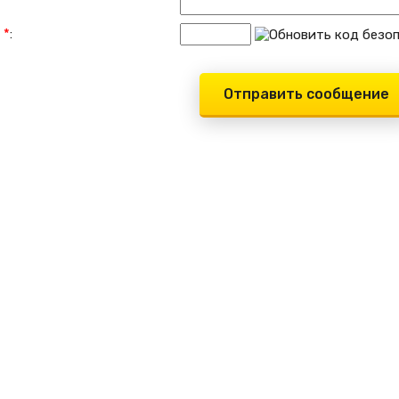
и
*
: